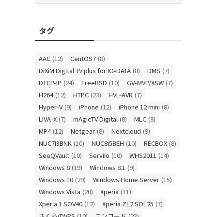
ゴ
-
リ
タグ
ー
ス
AAC
(12)
CentOS7
(8)
DiXiM Digital TV plus for IO-DATA
(8)
DMS
(7)
DTCP-IP
(24)
FreeBSD
(10)
GV-MVP/XSW
(7)
H264
(12)
HTPC
(23)
HVL-AVR
(7)
Hyper-V
(9)
iPhone
(12)
iPhone 12 mini
(8)
LIVA-X
(7)
mAgicTV Digital
(8)
MLC
(8)
MP4
(12)
Netgear
(8)
Nextcloud
(9)
NUC7I3BNK
(10)
NUC8i5BEH
(10)
RECBOX
(8)
SeeQVault
(10)
Serviio
(10)
WHS2011
(14)
Windows 8
(19)
Windows 8.1
(9)
Windows 10
(29)
Windows Home Server
(15)
Windows Vista
(20)
Xperia
(11)
Xperia 1 SOV40
(12)
Xperia ZL2 SOL25
(7)
さくらのVPS
(10)
エンコード
(23)