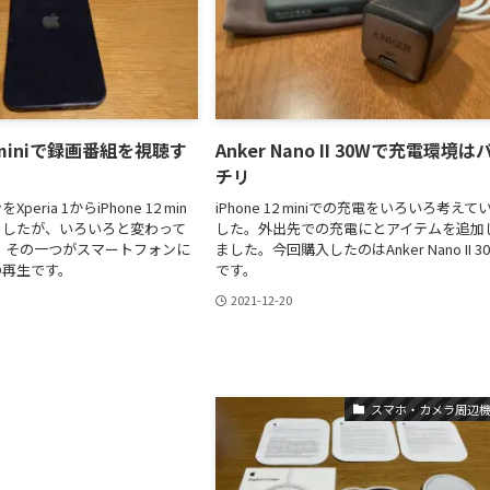
12 miniで録画番組を視聴す
Anker Nano II 30Wで充電環境は
チリ
eria 1からiPhone 12 min
iPhone 12 miniでの充電をいろいろ考えて
ましたが、いろいろと変わって
した。外出先での充電にとアイテムを追加
 その一つがスマートフォンに
ました。今回購入したのはAnker Nano II 3
の再生です。
です。
2021-12-20
スマホ・カメラ周辺