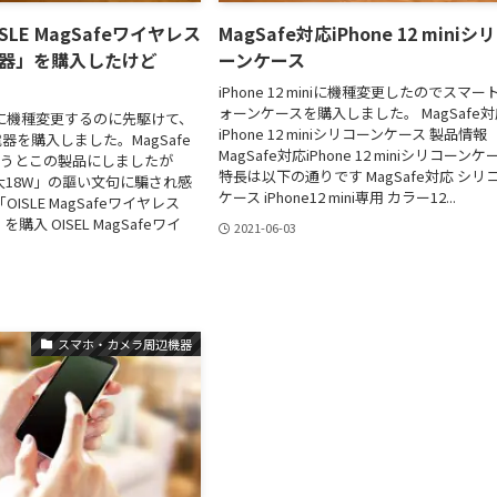
ISLE MagSafeワイヤレス
MagSafe対応iPhone 12 miniシ
充電器」を購入したけど
ーンケース
iPhone 12 miniに機種変更したのでスマー
ォーンケースを購入しました。 MagSafe
miniに機種変更するのに先駆けて、
iPhone 12 miniシリコーンケース 製品情報
器を購入しました。MagSafe
MagSafe対応iPhone 12 miniシリコーンケ
ろうとこの製品にしましたが
特長は以下の通りです MagSafe対応 シリ
大18W」の謳い文句に騙され感
ケース iPhone12 mini専用 カラー12...
「OISLE MagSafeワイヤレス
を購入 OISEL MagSafeワイ
2021-06-03
スマホ・カメラ周辺機器