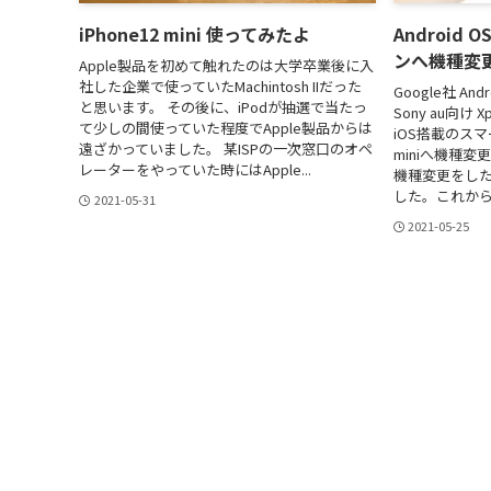
iPhone12 mini 使ってみたよ
Android
ンへ機種変
Apple製品を初めて触れたのは大学卒業後に入
社した企業で使っていたMachintosh IIだった
Google社 A
と思います。 その後に、iPodが抽選で当たっ
Sony au向け X
て少しの間使っていた程度でApple製品からは
iOS搭載のスマート
遠ざかっていました。 某ISPの一次窓口のオペ
miniへ機種
レーターをやっていた時にはApple...
機種変更をし
した。これから
2021-05-31
2021-05-25