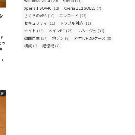
Windows Vista
(20)
Xperia
(11)
Xperia 1 SOV40
(12)
Xperia ZL2 SOL25
(7)
タ
さくらのVPS
(10)
エンコード
(23)
セキュリティ
(11)
トラブル対応
(11)
ナイト
(13)
メインPC
(25)
リネージュ
(32)
ンド
動画再生
(14)
地デジ
(8)
外付けHDDケース
(9)
ニウ
構成
(9)
記憶域
(7)
通
 サ
機器