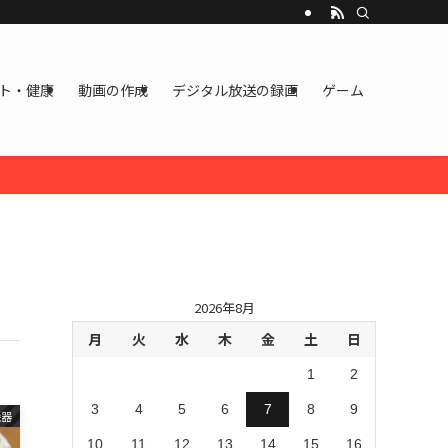
ト・健康
動画の作成
デジタル放送の録画
ゲーム
2026年8月
月
火
水
木
金
土
日
1
2
3
4
5
6
7
8
9
機器
10
11
12
13
14
15
16