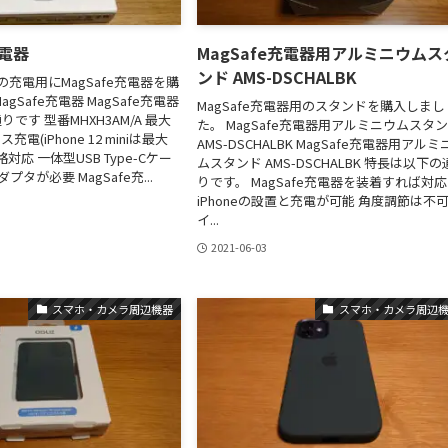
充電器
MagSafe充電器用アルミニウムス
ンド AMS-DSCHALBK
miniの充電用にMagSafe充電器を購
gSafe充電器 MagSafe充電器
MagSafe充電器用のスタンドを購入しまし
です 型番MHXH3AM/A 最大
た。 MagSafe充電器用アルミニウムスタ
電(iPhone 12 miniは最大
AMS-DSCHALBK MagSafe充電器用アルミ
規格対応 一体型USB Type-Cケー
ムスタンド AMS-DSCHALBK 特長は以下の
プタが必要 MagSafe充...
りです。 MagSafe充電器を装着すれば対応
iPhoneの設置と充電が可能 角度調節は不可
イ...
2021-06-03
スマホ・カメラ周辺機器
スマホ・カメラ周辺