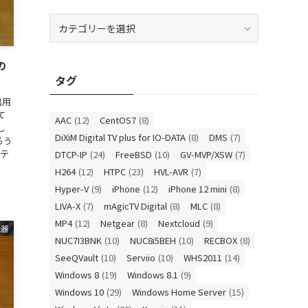
カ
テ
ゴ
の
リ
タグ
ー
出用
て
AAC
(12)
CentOS7
(8)
し
DiXiM Digital TV plus for IO-DATA
(8)
DMS
(7)
ろう
ッテ
DTCP-IP
(24)
FreeBSD
(10)
GV-MVP/XSW
(7)
H264
(12)
HTPC
(23)
HVL-AVR
(7)
Hyper-V
(9)
iPhone
(12)
iPhone 12 mini
(8)
LIVA-X
(7)
mAgicTV Digital
(8)
MLC
(8)
MP4
(12)
Netgear
(8)
Nextcloud
(9)
機器
NUC7I3BNK
(10)
NUC8i5BEH
(10)
RECBOX
(8)
SeeQVault
(10)
Serviio
(10)
WHS2011
(14)
Windows 8
(19)
Windows 8.1
(9)
Windows 10
(29)
Windows Home Server
(15)