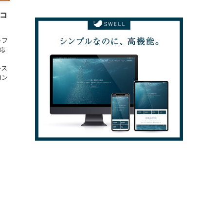
リコ
トフ
対応
ース
コン