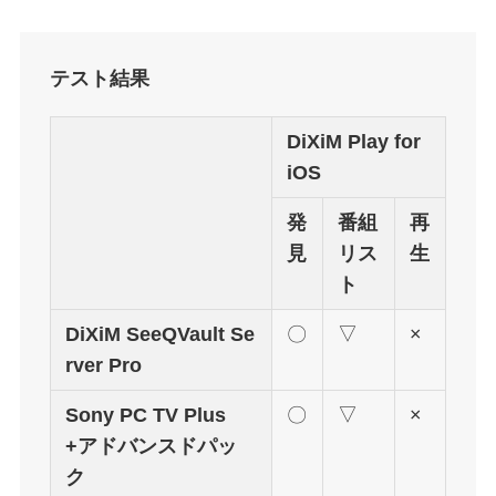
テスト結果
DiXiM Play for
iOS
発
番組
再
見
リス
生
ト
DiXiM SeeQVault Se
〇
▽
×
rver Pro
Sony PC TV Plus
〇
▽
×
+アドバンスドパッ
ク