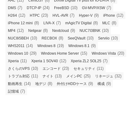
(12)
(8)
(8)
AAC
CentOS7
DiXiM Digital TV plus for IO-DATA
(7)
(24)
(10)
(7)
DMS
DTCP-IP
FreeBSD
GV-MVP/XSW
(12)
(23)
(7)
(9)
(12)
H264
HTPC
HVL-AVR
Hyper-V
iPhone
(8)
(7)
(8)
(8)
iPhone 12 mini
LIVA-X
mAgicTV Digital
MLC
(12)
(8)
(9)
(10)
MP4
Netgear
Nextcloud
NUC7I3BNK
(10)
(8)
(10)
(10)
NUC8i5BEH
RECBOX
SeeQVault
Serviio
(14)
(19)
(9)
WHS2011
Windows 8
Windows 8.1
(29)
(15)
(20)
Windows 10
Windows Home Server
Windows Vista
(11)
(12)
(7)
Xperia
Xperia 1 SOV40
Xperia ZL2 SOL25
(10)
(23)
(11)
さくらのVPS
エンコード
セキュリティ
(11)
(13)
(25)
(32)
トラブル対応
ナイト
メインPC
リネージュ
(14)
(8)
(9)
(9)
動画再生
地デジ
外付けHDDケース
構成
(7)
記憶域