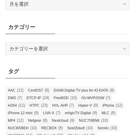
ア
ー
カ
イ
カテゴリー
ブ
カ
テ
ゴ
リ
タグ
ー
(12)
(8)
(8)
AAC
CentOS7
DiXiM Digital TV plus for IO-DATA
(7)
(24)
(10)
(7)
DMS
DTCP-IP
FreeBSD
GV-MVP/XSW
(12)
(23)
(7)
(9)
(12)
H264
HTPC
HVL-AVR
Hyper-V
iPhone
(8)
(7)
(8)
(8)
iPhone 12 mini
LIVA-X
mAgicTV Digital
MLC
(12)
(8)
(9)
(10)
MP4
Netgear
Nextcloud
NUC7I3BNK
(10)
(8)
(10)
(10)
NUC8i5BEH
RECBOX
SeeQVault
Serviio