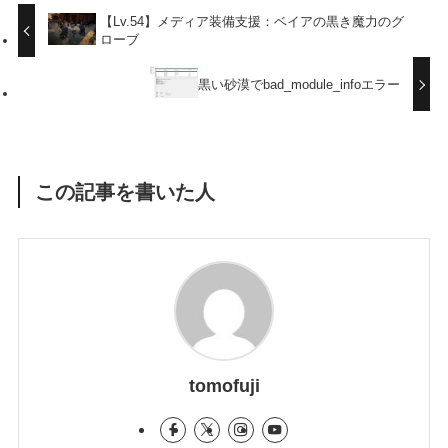
【Lv.54】メディア装備支援：ベイアの黒き魔力のグ
ローブ
黒い砂漠でbad_module_infoエラー
この記事を書いた人
tomofuji