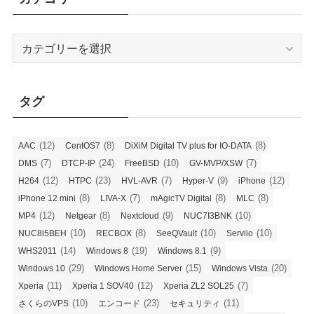
ブ
カ
テ
ゴ
リ
タグ
ー
(12)
(8)
(8)
AAC
CentOS7
DiXiM Digital TV plus for IO-DATA
(7)
(24)
(10)
(7)
DMS
DTCP-IP
FreeBSD
GV-MVP/XSW
(12)
(23)
(7)
(9)
(12)
H264
HTPC
HVL-AVR
Hyper-V
iPhone
(8)
(7)
(8)
(8)
iPhone 12 mini
LIVA-X
mAgicTV Digital
MLC
(12)
(8)
(9)
(10)
MP4
Netgear
Nextcloud
NUC7I3BNK
(10)
(8)
(10)
(10)
NUC8i5BEH
RECBOX
SeeQVault
Serviio
(14)
(19)
(9)
WHS2011
Windows 8
Windows 8.1
(29)
(15)
(20)
Windows 10
Windows Home Server
Windows Vista
(11)
(12)
(7)
Xperia
Xperia 1 SOV40
Xperia ZL2 SOL25
(10)
(23)
(11)
さくらのVPS
エンコード
セキュリティ