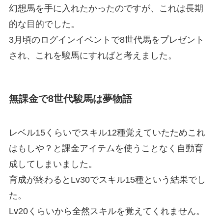
幻想馬を手に入れたかったのですが、これは長期
的な目的でした。
3月頃のログインイベントで8世代馬をプレゼント
され、これを駿馬にすればと考えました。
無課金で8世代駿馬は夢物語
レベル15くらいでスキル12種覚えていたためこれ
はもしや？と課金アイテムを使うことなく自動育
成してしまいました。
育成が終わるとLv30でスキル15種という結果でし
た。
Lv20くらいから全然スキルを覚えてくれません。