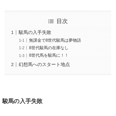
目次
駿馬の入手失敗
無課金で8世代駿馬は夢物語
8世代駿馬の在庫なし
8世代馬を駿馬に！！
幻想馬へのスタート地点
駿馬の入手失敗