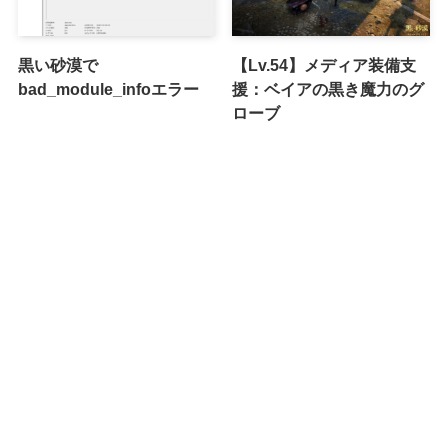
黒い砂漠で
【Lv.54】メディア装備支
bad_module_infoエラー
援：ベイアの黒き魔力のグ
ローブ