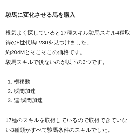
駿馬に変化させる馬を購入
根気よく探していると17種スキル駿馬スキル4種取
得の8世代馬Lv30を見つけました。
約204Mとそこそこの価格です。
駿馬スキルで後ないのが以下の3つです。
横移動
瞬間加速
連:瞬間加速
17種のスキルを取得しているので取得できていな
い3種類がすべて駿馬条件のスキルでした。