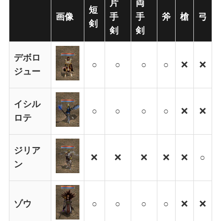
片
両
短
画像
手
手
斧
槍
弓
剣
剣
剣
デボロ
○
○
○
○
❌
❌
ジュー
イシル
○
○
○
○
❌
❌
ロテ
ジリア
❌
❌
❌
❌
❌
○
ン
ゾウ
○
○
○
○
❌
❌