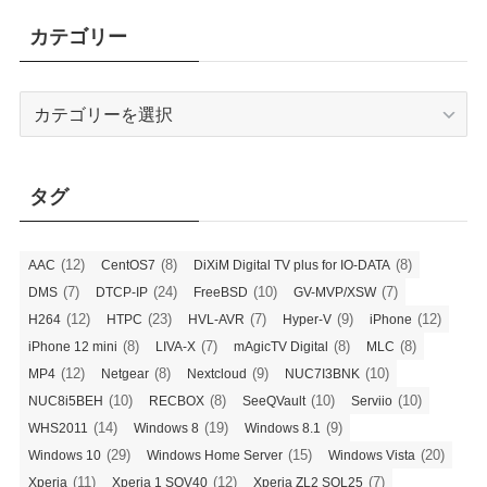
イ
カテゴリー
ブ
カ
テ
ゴ
リ
タグ
ー
(12)
(8)
(8)
AAC
CentOS7
DiXiM Digital TV plus for IO-DATA
(7)
(24)
(10)
(7)
DMS
DTCP-IP
FreeBSD
GV-MVP/XSW
(12)
(23)
(7)
(9)
(12)
H264
HTPC
HVL-AVR
Hyper-V
iPhone
(8)
(7)
(8)
(8)
iPhone 12 mini
LIVA-X
mAgicTV Digital
MLC
(12)
(8)
(9)
(10)
MP4
Netgear
Nextcloud
NUC7I3BNK
(10)
(8)
(10)
(10)
NUC8i5BEH
RECBOX
SeeQVault
Serviio
(14)
(19)
(9)
WHS2011
Windows 8
Windows 8.1
(29)
(15)
(20)
Windows 10
Windows Home Server
Windows Vista
(11)
(12)
(7)
Xperia
Xperia 1 SOV40
Xperia ZL2 SOL25