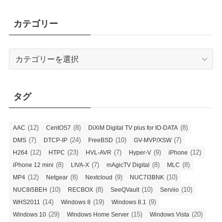
カ
イ
カテゴリー
ブ
カ
テ
ゴ
リ
タグ
ー
(12)
(8)
(8)
AAC
CentOS7
DiXiM Digital TV plus for IO-DATA
(7)
(24)
(10)
(7)
DMS
DTCP-IP
FreeBSD
GV-MVP/XSW
(12)
(23)
(7)
(9)
(12)
H264
HTPC
HVL-AVR
Hyper-V
iPhone
(8)
(7)
(8)
(8)
iPhone 12 mini
LIVA-X
mAgicTV Digital
MLC
(12)
(8)
(9)
(10)
MP4
Netgear
Nextcloud
NUC7I3BNK
(10)
(8)
(10)
(10)
NUC8i5BEH
RECBOX
SeeQVault
Serviio
(14)
(19)
(9)
WHS2011
Windows 8
Windows 8.1
(29)
(15)
(20)
Windows 10
Windows Home Server
Windows Vista