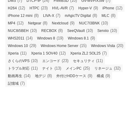
(7)
(24)
(10)
(7)
DMS
DTCP-IP
FreeBSD
GV-MVP/XSW
(12)
(23)
(7)
(9)
(12)
H264
HTPC
HVL-AVR
Hyper-V
iPhone
(8)
(7)
(8)
(8)
iPhone 12 mini
LIVA-X
mAgicTV Digital
MLC
(12)
(8)
(9)
(10)
MP4
Netgear
Nextcloud
NUC7I3BNK
(10)
(8)
(10)
(10)
NUC8i5BEH
RECBOX
SeeQVault
Serviio
(14)
(19)
(9)
WHS2011
Windows 8
Windows 8.1
(29)
(15)
(20)
Windows 10
Windows Home Server
Windows Vista
(11)
(12)
(7)
Xperia
Xperia 1 SOV40
Xperia ZL2 SOL25
(10)
(23)
(11)
さくらのVPS
エンコード
セキュリティ
(11)
(13)
(25)
(32)
トラブル対応
ナイト
メインPC
リネージュ
(14)
(8)
(9)
(9)
動画再生
地デジ
外付けHDDケース
構成
(7)
記憶域