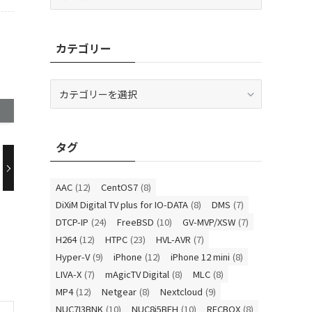
ー
カ
イ
カテゴリー
ブ
カ
テ
ゴ
リ
タグ
ー
AAC
(12)
CentOS7
(8)
DiXiM Digital TV plus for IO-DATA
(8)
DMS
(7)
DTCP-IP
(24)
FreeBSD
(10)
GV-MVP/XSW
(7)
H264
(12)
HTPC
(23)
HVL-AVR
(7)
Hyper-V
(9)
iPhone
(12)
iPhone 12 mini
(8)
LIVA-X
(7)
mAgicTV Digital
(8)
MLC
(8)
MP4
(12)
Netgear
(8)
Nextcloud
(9)
NUC7I3BNK
(10)
NUC8i5BEH
(10)
RECBOX
(8)