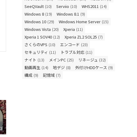
SeeQVault
(10)
Serviio
(10)
WHS2011
(14)
Windows 8
(19)
Windows 8.1
(9)
Windows 10
(29)
Windows Home Server
(15)
Windows Vista
(20)
Xperia
(11)
Xperia 1 SOV40
(12)
Xperia ZL2 SOL25
(7)
さくらのVPS
(10)
エンコード
(23)
セキュリティ
(11)
トラブル対応
(11)
ナイト
(13)
メインPC
(25)
リネージュ
(32)
動画再生
(14)
地デジ
(8)
外付けHDDケース
(9)
構成
(9)
記憶域
(7)