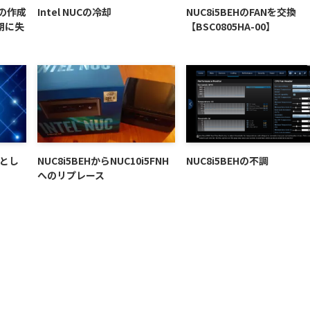
ルの作成
Intel NUCの冷却
NUC8i5BEHのFANを交換
期に失
【BSC0805HA-00】
ルとし
NUC8i5BEHからNUC10i5FNH
NUC8i5BEHの不調
へのリプレース