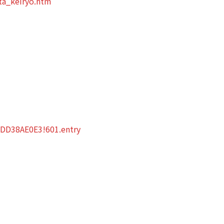
ta_keiryo.htm
58DD38AE0E3!601.entry