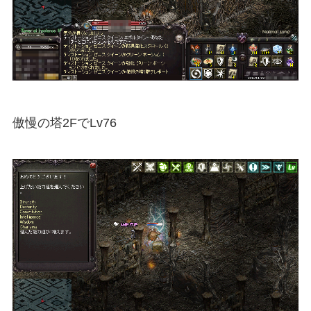
傲慢の塔2FでLv76