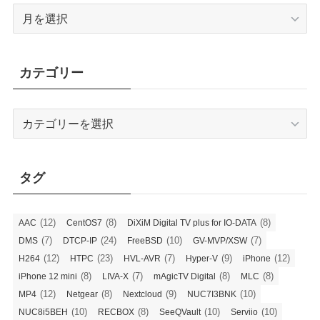
ア
ー
カ
イ
カテゴリー
ブ
カ
テ
ゴ
リ
タグ
ー
(12)
(8)
(8)
AAC
CentOS7
DiXiM Digital TV plus for IO-DATA
(7)
(24)
(10)
(7)
DMS
DTCP-IP
FreeBSD
GV-MVP/XSW
(12)
(23)
(7)
(9)
(12)
H264
HTPC
HVL-AVR
Hyper-V
iPhone
(8)
(7)
(8)
(8)
iPhone 12 mini
LIVA-X
mAgicTV Digital
MLC
(12)
(8)
(9)
(10)
MP4
Netgear
Nextcloud
NUC7I3BNK
(10)
(8)
(10)
(10)
NUC8i5BEH
RECBOX
SeeQVault
Serviio