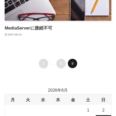
MediaServerに接続不可
2007-06-10
1
...
8
9
2026年8月
月
火
水
木
金
土
日
1
2