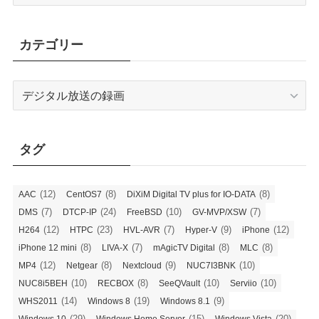
ー
カ
イ
カテゴリー
ブ
カ
テ
ゴ
リ
タグ
ー
(12)
(8)
(8)
AAC
CentOS7
DiXiM Digital TV plus for IO-DATA
(7)
(24)
(10)
(7)
DMS
DTCP-IP
FreeBSD
GV-MVP/XSW
(12)
(23)
(7)
(9)
(12)
H264
HTPC
HVL-AVR
Hyper-V
iPhone
(8)
(7)
(8)
(8)
iPhone 12 mini
LIVA-X
mAgicTV Digital
MLC
(12)
(8)
(9)
(10)
MP4
Netgear
Nextcloud
NUC7I3BNK
(10)
(8)
(10)
(10)
NUC8i5BEH
RECBOX
SeeQVault
Serviio
(14)
(19)
(9)
WHS2011
Windows 8
Windows 8.1
(29)
(15)
(20)
Windows 10
Windows Home Server
Windows Vista