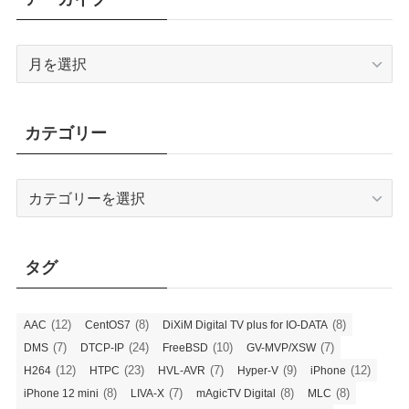
ア
ー
カ
イ
カテゴリー
ブ
カ
テ
ゴ
リ
タグ
ー
(12)
(8)
(8)
AAC
CentOS7
DiXiM Digital TV plus for IO-DATA
(7)
(24)
(10)
(7)
DMS
DTCP-IP
FreeBSD
GV-MVP/XSW
(12)
(23)
(7)
(9)
(12)
H264
HTPC
HVL-AVR
Hyper-V
iPhone
(8)
(7)
(8)
(8)
iPhone 12 mini
LIVA-X
mAgicTV Digital
MLC